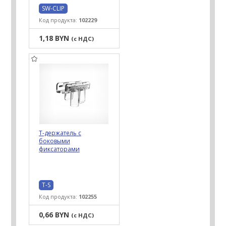
SW-CLIP
Код продукта:
102229
1,18 BYN
(с НДС)
Т-держатель с
боковыми
фиксаторами
T-S
Код продукта:
102255
0,66 BYN
(с НДС)