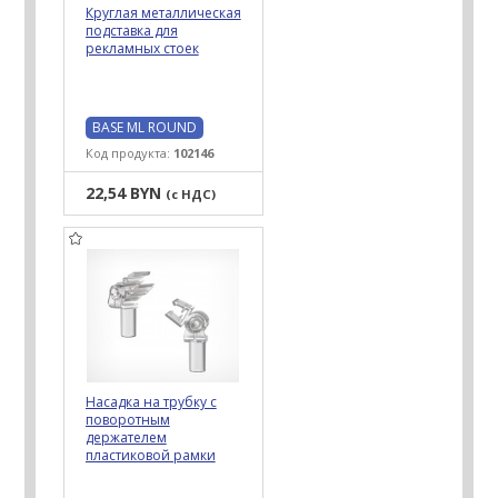
Круглая металлическая
подставка для
рекламных стоек
BASE ML ROUND
Код продукта:
102146
22,54 BYN
(с НДС)
Насадка на трубку с
поворотным
держателем
пластиковой рамки