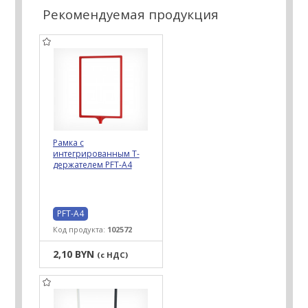
Рекомендуемая продукция
Рамка с
интегрированным Т-
держателем PFT-A4
PFT-A4
Код продукта:
102572
2,10 BYN
(с НДС)