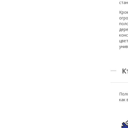
стан
Кром
огро
поло
дере
конс
цвет
уни
К
Поло
как 