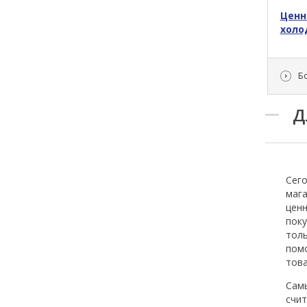
Ценн
холо
Б
Д
Сего
мага
цен
пок
толь
пом
тов
Сам
счит