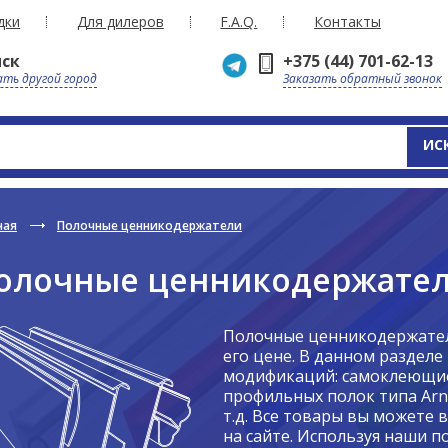
дки
Для дилеров
F.A.Q.
Контакты
ск
+375 (44) 701-62-13
ть другой город
Заказать обратный звонок
ИС
ная
Полочные ценникодержатели
олочные ценникодержате
Полочные ценникодержател
его цене. В данном разделе
модификаций: самоклеющие
профильных полок типа Arne
т.д. Все товары вы можете 
на сайте. Используя наши 