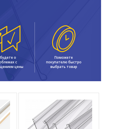
будете о
Поможете
облемах с
покупателю быстро
щением цены
выбрать товар