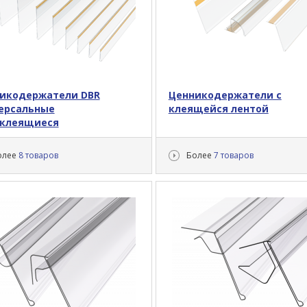
икодержатели DBR
Ценникодержатели с
ерсальные
клеящейся лентой
клеящиеся
олее
8 товаров
Более
7 товаров