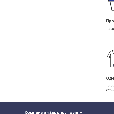
Про
-
в 
Оде
-
в 
спец
Компания «Европос Групп»