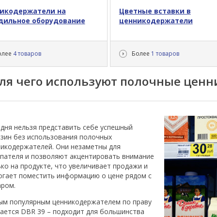
икодержатели на
Цветные вставки в
дильное оборудование
ценникодержатели
олее
4 товаров
Более
1 товаров
ля чего используют полочные цен
дня нельзя представить себе успешный
зин без использования полочных
никодержателей. Они незаметны для
упателя и позволяют акцентировать внимание
ко на продукте, что увеличивает продажи и
огает поместить информацию о цене рядом с
аром.
ым популярным ценникодержателем по праву
ается DBR 39 – подходит для большинства