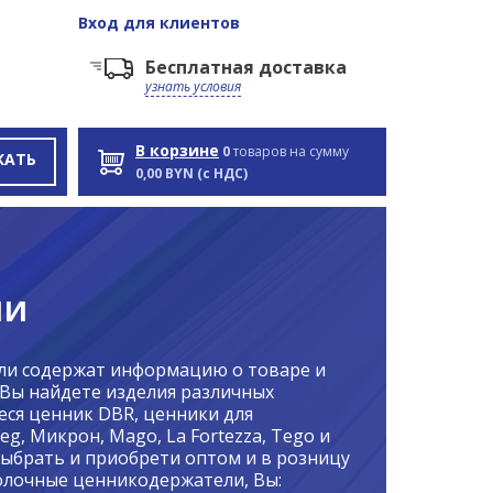
Вход
для клиентов
Бесплатная доставка
узнать условия
В корзине
0
товаров на сумму
КАТЬ
0,00 BYN (с НДС)
ли
и содержат информацию о товаре и
 Вы найдете изделия различных
ся ценник DBR, ценники для
g, Микрон, Mago, La Fortezza, Tego и
выбрать и приобрети оптом и в розницу
полочные ценникодержатели, Вы: