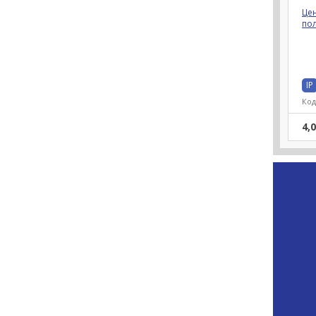
Це
по
IP
Код
4,