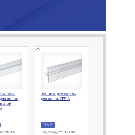
ржатель
Ценникодержатель
для полок
для полок CEFLA
ысотой
м
CFA39
та:
197605
Код продукта:
197786