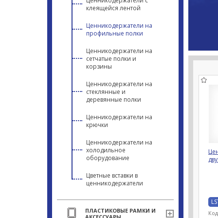
Ценникодержатели с
клеящейся лентой
Ценникодержатели на
профильные полки
Ценникодержатели на
сетчатые полки и
корзины
Ценникодержатели на
стеклянные и
деревянные полки
Ценникодержатели на
крючки
Ценникодержатели на
холодильное
Це
оборудование
дв
Цветные вставки в
ценникодержатели
LS
ПЛАСТИКОВЫЕ РАМКИ И
Код
АКСЕССУАРЫ