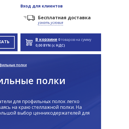
Вход
для клиентов
Бесплатная доставка
узнать условия
В корзине
0
товаров на сумму
КАТЬ
0,00 BYN (с НДС)
фильные полки
ильные полки
тели для профильных полок легко
аясь на краю стеллажной полки. На
большой выбор ценникодержателей для