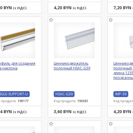
60 BYN
4,20 BYN
7,20 BYN
(с НДС)
(с НДС)
офиль для создания
Ценникодержатель
Ценникоде
а наклона
полочный HSAC-G39
полочный 
длина 1235
прозрачн
GLE-SUPPORT-U
HSAC-G39
IMP-39
 продукта:
198177
Код продукта:
190283
Код продук
54 BYN
3,60 BYN
4,20 BYN
(с НДС)
(с НДС)