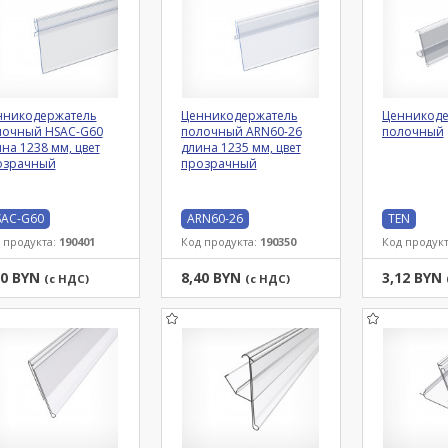
нникодержатель
Ценникодержатель
Ценникоде
лочный HSAC-G60
полочный ARN60-26
полочный
на 1238 мм, цвет
длина 1235 мм, цвет
озрачный
прозрачный
AC-G60
ARN60-26
TEN
 продукта:
190401
Код продукта:
190350
Код продук
00 BYN
8,40 BYN
3,12 BYN
(с НДС)
(с НДС)