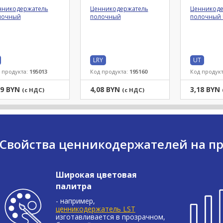
нникодержатель
Ценникодержатель
Ценникоде
лочный
полочный
полочный 
LRY
UT
 продукта:
195013
Код продукта:
195160
Код продук
09 BYN
4,08 BYN
3,18 BYN
(с НДС)
(с НДС)
Свойства ценникодержателей на п
Широкая цветовая
палитра
- например,
ценникодержатель LST
изготавливается в прозрачном,