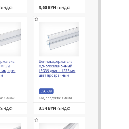
9,60 BYN
(с НДС)
(с НДС)
ржатель
Ценникодержатель
IMP39,
однопозиционный
 мм, цвет
LSG39 длина 1238 мм,
ый
цвет прозрачный
LSG-39
та:
190349
Код продукта:
190348
3,54 BYN
(с НДС)
(с НДС)