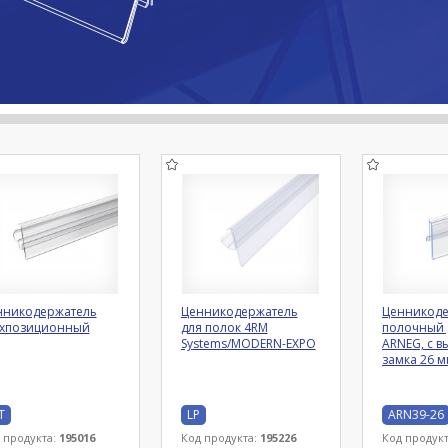
нникодержатель
Ценникодержатель
Ценникоде
ухпозиционный
для полок 4RM
полочный 
Systems/MODERN-EXPO
ARNEG, с в
замка 26 м
T
LP
ARN39-26
 продукта:
195016
Код продукта:
195226
Код продук