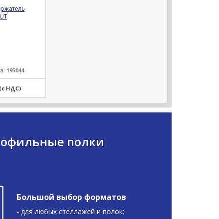
ржатель
UT
та:
195044
(с НДС)
рофильные полки
Большой выбор форматов
- для любых стеллажей и полок;