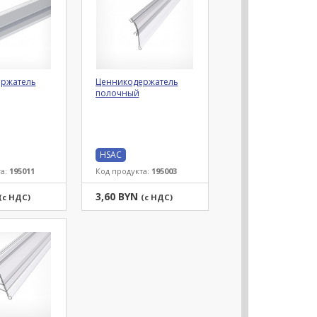
ржатель
Ценникодержатель
полочный
HSAC
та:
195011
Код продукта:
195003
3,60 BYN
(с НДС)
(с НДС)