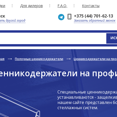
дки
Для дилеров
F.A.Q.
Контакты
ск
+375 (44) 701-62-13
ть другой город
Заказать обратный звонок
ИС
ная
Полочные ценникодержатели
Ценникодержатели на про
енникодержатели на проф
Специальные ценникодержа
устанавливаются - защелкив
нашем сайте представлен 
стеллажных систем.