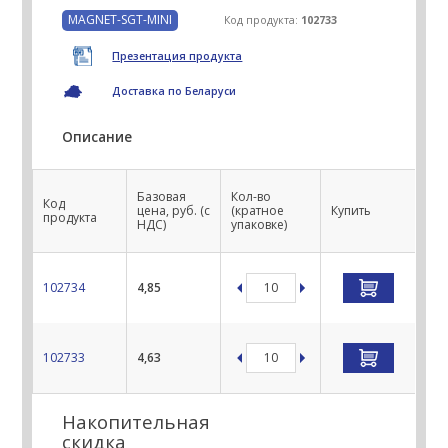
MAGNET-SGT-MINI
Код продукта:
102733
Презентация продукта
Доставка по Беларуси
Описание
Базовая
Кол-во
Код
цена, руб. (с
(кратное
Купить
продукта
НДС)
упаковке)
102734
4,85
102733
4,63
Накопительная
скидка