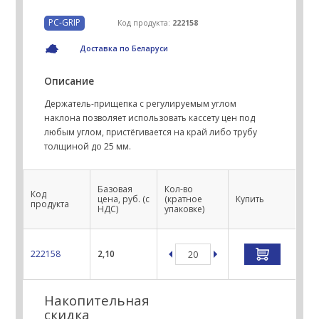
PC-GRIP
Код продукта:
222158
Доставка по Беларуси
Описание
Держатель-прищепка с регулируемым углом
наклона позволяет использовать кассету цен под
любым углом, пристёгивается на край либо трубу
толщиной до 25 мм.
Базовая
Кол-во
Код
цена, руб. (с
(кратное
Купить
продукта
НДС)
упаковке)
222158
2,10
Накопительная
скидка