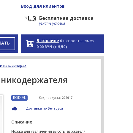
Вход
для клиентов
Бесплатная доставка
узнать условия
В корзине
0
товаров на сумму
КАТЬ
0,00 BYN (с НДС)
и на шарнирах
нникодержателя
ROD-VL
Код продукта:
202017
Доставка по Беларуси
Описание
Ножка для увеличения высоты держателя