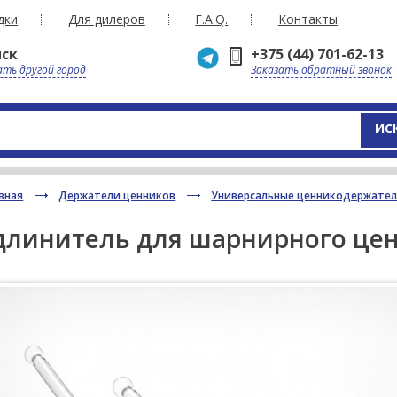
дки
Для дилеров
F.A.Q.
Контакты
ск
+375 (44) 701-62-13
ть другой город
Заказать обратный звонок
ИС
вная
Держатели ценников
Универсальные ценникодержател
длинитель для шарнирного це