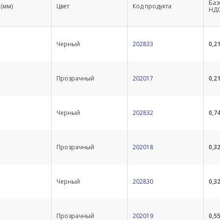
Баз
(мм)
Цвет
Код продукта
НДС
Черный
202833
0,2
Прозрачный
202017
0,2
Черный
202832
0,7
Прозрачный
202018
0,3
Черный
202830
0,3
Прозрачный
202019
0,5