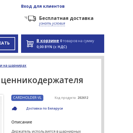
Вход
для клиентов
Бесплатная доставка
узнать условия
В корзине
0
товаров на сумму
КАТЬ
0,00 BYN (с НДС)
и на шарнирах
 ценникодержателя
CARDHOLDER-VL
Код продукта:
202612
Доставка по Беларуси
Описание
Держатель используется в шарнирных