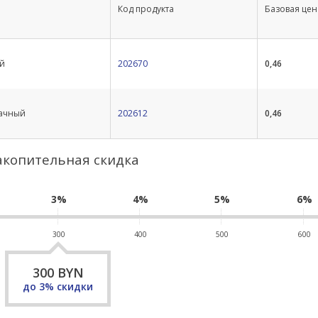
Код продукта
Базовая цена
й
202670
0,46
ачный
202612
0,46
акопительная скидка
3%
4%
5%
6%
300
400
500
600
300
BYN
до
3
% скидки