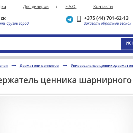
дки
Для дилеров
F.A.Q.
Контакты
ск
+375 (44) 701-62-13
ть другой город
Заказать обратный звонок
ИС
вная
Держатели ценников
Универсальные ценникодержател
ержатель ценника шарнирного