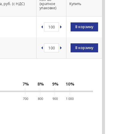
, руб. (с НДС)
(кратное
Купить
упаковке)
В корзину
В корзину
7%
8%
9%
10%
700
800
900
1 000