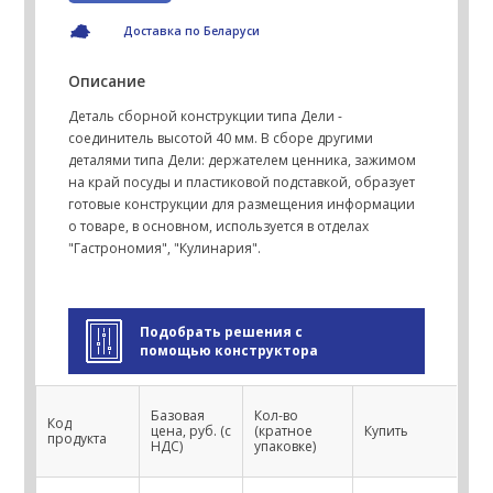
Доставка по Беларуси
Описание
Деталь сборной конструкции типа Дели -
соединитель высотой 40 мм. В сборе другими
деталями типа Дели: держателем ценника, зажимом
на край посуды и пластиковой подставкой, образует
готовые конструкции для размещения информации
о товаре, в основном, используется в отделах
"Гастрономия", "Кулинария".
Подобрать решения с
помощью конструктора
Базовая
Кол-во
Код
цена, руб. (с
(кратное
Купить
продукта
НДС)
упаковке)