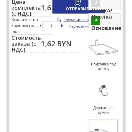
Цена
3
1,62 BYN
комплекта
ОТПРАВИТЬ
Ножка/
(с НДС):
НА РАСЧЕТ
Иголка
Колличество
Сохранить шаблон в
4
комплектов,
черновики
Основание
шт.
:
Стоимость
1,62 BYN
заказа (с
НДС):
Подставка под
иголку
Держатель-
зажим