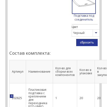
Подставка под
соединитель
Цвет
сбросить
Состав комплекта:
Кол-во для
Кол-во
Кол-во в
Артикул
Наименование
сборки всех
в
упаковке
компонентов
закупк
Пластиковая
подставка с
4
креплением
202825
1
20
20
для
переходника
FOT-UNBO