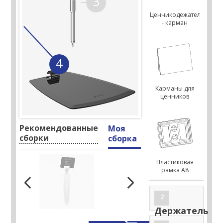
3
Ценникодежатель
- карман
4
Карманы для
ценников
Рекомендованные
Моя
сборки
сборка
Пластиковая
рамка А8
2
Держатель